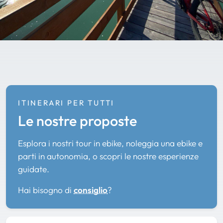
ITINERARI PER TUTTI
Le nostre proposte
Esplora i nostri tour in ebike, noleggia una ebike e
parti in autonomia, o scopri le nostre esperienze
guidate.
Hai bisogno di
consiglio
?