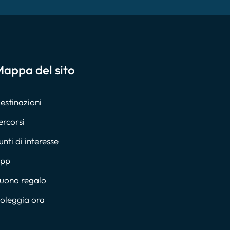
appa del sito
estinazioni
ercorsi
unti di interesse
pp
uono regalo
oleggia ora