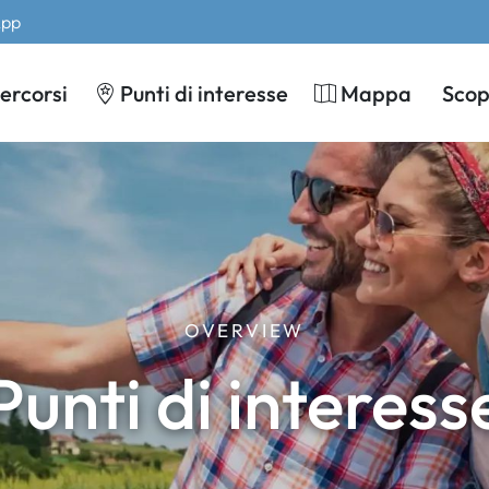
App
ercorsi
Punti di interesse
Mappa
Scopr
OVERVIEW
Punti di interess