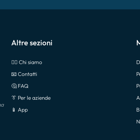
Altre sezioni
M
🙎‍♂️ Chi siamo
D
📧 Contatti
P
🤔 FAQ
P
👔 Per le aziende
A
na
📱 App
B
N