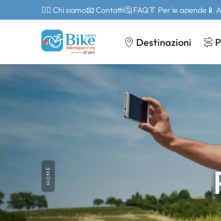
🙎‍♂️ Chi siamo
📧 Contatti
🤔 FAQ
👔 Per le aziende
📱 
Destinazioni
P
HOME