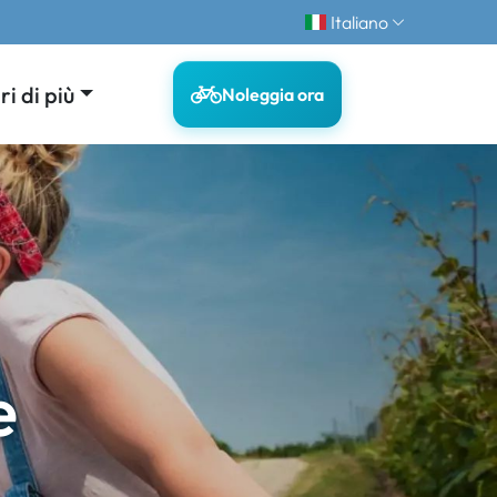
Italiano
i di più
Noleggia ora
e