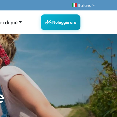
Italiano
i di più
Noleggia ora
e