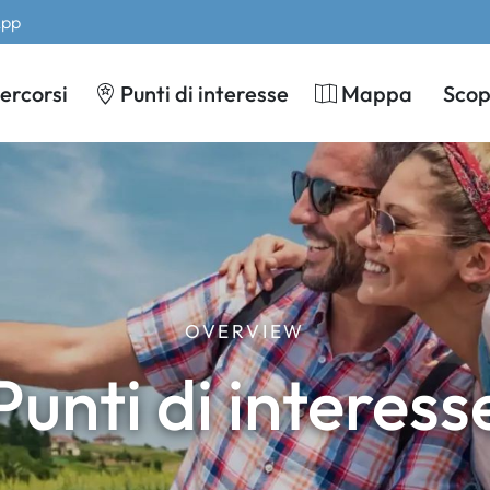
App
ercorsi
Punti di interesse
Mappa
Scopr
OVERVIEW
Punti di interess