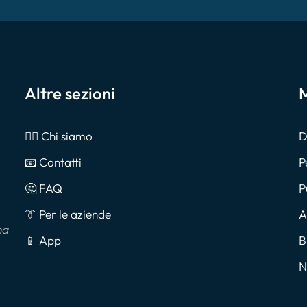
Altre sezioni
M
🙎‍♂️ Chi siamo
D
📧 Contatti
P
🤔 FAQ
P
👔 Per le aziende
A
na
📱 App
B
N