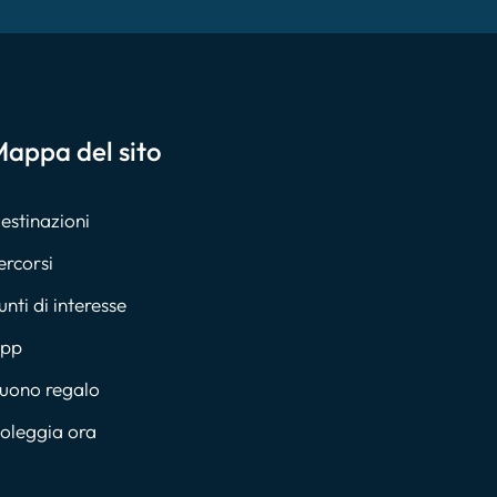
appa del sito
estinazioni
ercorsi
unti di interesse
pp
uono regalo
oleggia ora