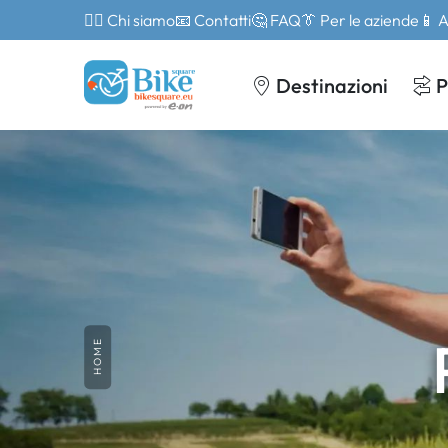
🙎‍♂️ Chi siamo
📧 Contatti
🤔 FAQ
👔 Per le aziende
📱 
Destinazioni
P
HOME