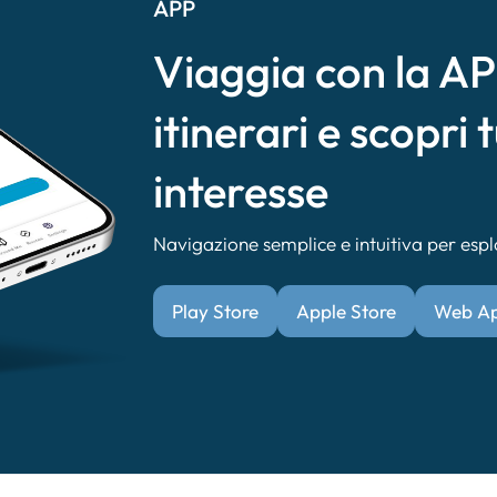
APP
Viaggia con la APP
itinerari e scopri t
interesse
Navigazione semplice e intuitiva per esplor
Play Store
Apple Store
Web A