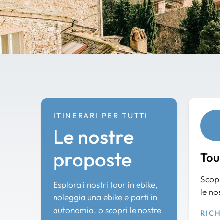
ITINERARI PER TUTTI
Le nostre
proposte
Tou
Scopr
Esplora i nostri tour in ebike,
le no
noleggia una ebike e parti in
autonomia, o scopri le nostre
RIC