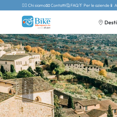
🙎‍♂️ Chi siamo
📧 Contatti
🤔 FAQ
👔 Per le aziende
📱 
Desti
UMBRIA
HOME