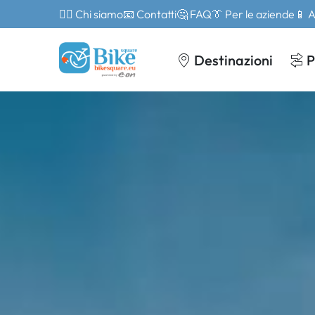
🙎‍♂️ Chi siamo
📧 Contatti
🤔 FAQ
👔 Per le aziende
📱 
Destinazioni
P