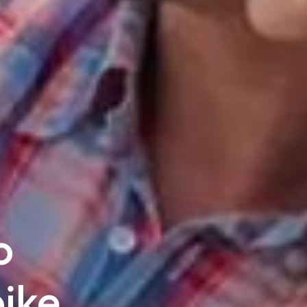
o
bike