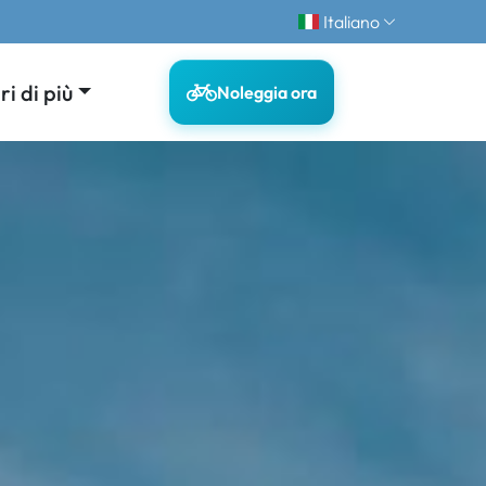
Italiano
i di più
Noleggia ora