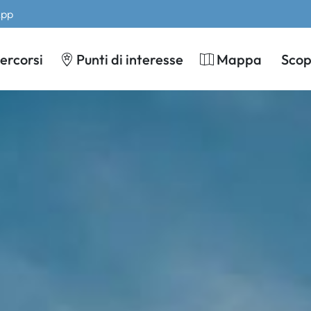
App
ercorsi
Punti di interesse
Mappa
Scopr