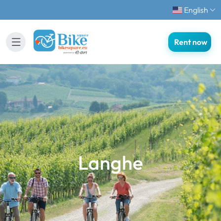
English
Rent now
Langhe