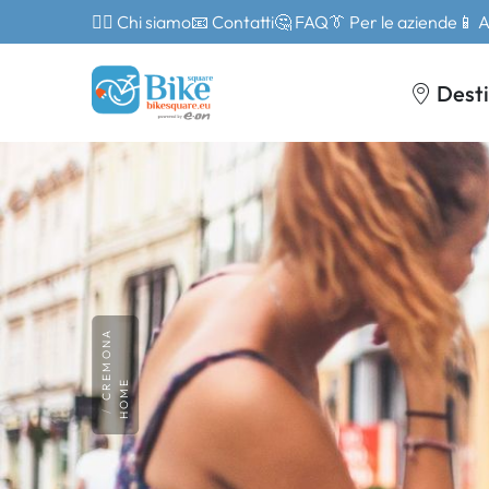
🙎‍♂️ Chi siamo
📧 Contatti
🤔 FAQ
👔 Per le aziende
📱 
Desti
CREMONA
HOME