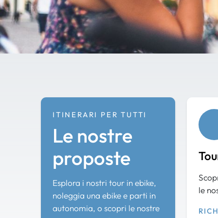
ITINERARI PER TUTTI
Le nostre
proposte
Tou
Scopr
Esplora i nostri tour in ebike,
le no
noleggia una ebike e parti in
autonomia, o scopri le nostre
RIC