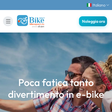
Italiano
Noleggia ora
Poca fatica tanto
divertimento in e-bike