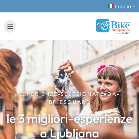
Italiano
ESPERIENZE-SELEZIONATE-DA-
BIKESQUARE
le 3 migliori-esperienze
a Ljubljana