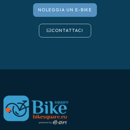
NOLEGGIA UN E-BIKE
PS: In caso non si raggiungesse il numero minimo, il
tour verra' cancellato e verra' rimborsata la
CONTATTACI
caparra.