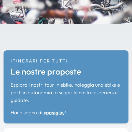
ITINERARI PER TUTTI
Le nostre proposte
Esplora i nostri tour in ebike, noleggia una ebike e
parti in autonomia, o scopri le nostre esperienze
guidate.
Hai bisogno di
consiglio
?