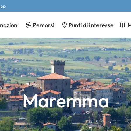
App
nazioni
Percorsi
Punti di interesse
Maremma