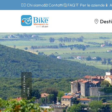
🙎‍♂️ Chi siamo
📧 Contatti
🤔 FAQ
👔 Per le aziende
📱 
Desti
MAREMMA
HOME