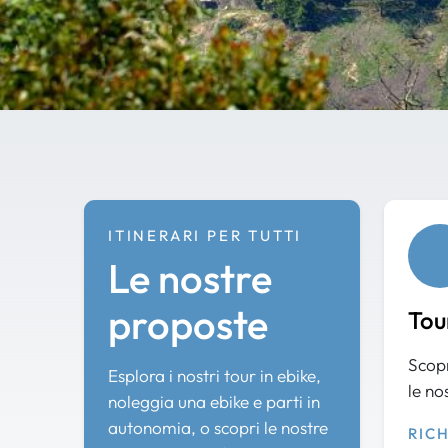
ITINERARI PER TUTTI
Le nostre
proposte
Tou
Scopr
Esplora i nostri tour in ebike,
le no
noleggia una ebike e parti in
autonomia, o scopri le nostre
RIC