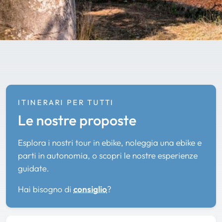
ITINERARI PER TUTTI
Le nostre proposte
Esplora i nostri tour in ebike, noleggia una ebike e
parti in autonomia, o scopri le nostre esperienze
guidate.
Hai bisogno di
consiglio
?