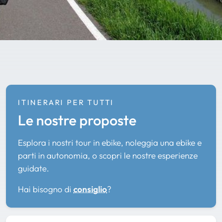
ITINERARI PER TUTTI
Le nostre proposte
Esplora i nostri tour in ebike, noleggia una ebike e
parti in autonomia, o scopri le nostre esperienze
guidate.
Hai bisogno di
consiglio
?