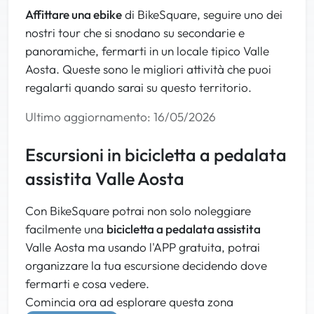
Raggiunte le case tenele la sinistra, passate davanti
Affittare una ebike
di BikeSquare, seguire uno dei
alla chiesetta e giunti sulla strada andate a destra.
nostri tour che si snodano su secondarie e
Proseguite per circa 300 m e prendete il sentiero che
panoramiche, fermarti in un locale tipico Valle
si trova alla sinistra prima del parcheggio. Salite fino
Aosta. Queste sono le migliori attività che puoi
al parcheggio di Clou e proseguite per tornare
regalarti quando sarai su questo territorio.
davanti al Bar Tantane' zona di partenza.
Complimenti il Natural Enduro è il vostro pane
Ultimo aggiornamento: 16/05/2026
quotidiano!!!
Escursioni in bicicletta a pedalata
assistita Valle Aosta
Con BikeSquare potrai non solo noleggiare
facilmente una
bicicletta a pedalata assistita
Valle Aosta ma usando l'APP gratuita, potrai
organizzare la tua escursione decidendo dove
fermarti e cosa vedere.
Comincia ora ad esplorare questa zona