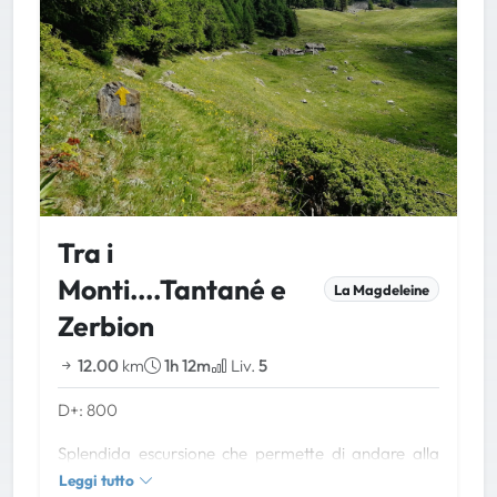
Tra i
Monti....Tantané e
La Magdeleine
Zerbion
12.00
km
1h 12m
Liv.
5
D+: 800
Splendida escursione che permette di andare alla
scoperta del vallone che unisce il monte Tantané al
Leggi tutto