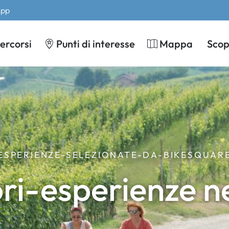
App
ercorsi
Punti di interesse
Mappa
Scopr
ESPERIENZE-SELEZIONATE-DA-BIKESQUAR
iori-esperienze n