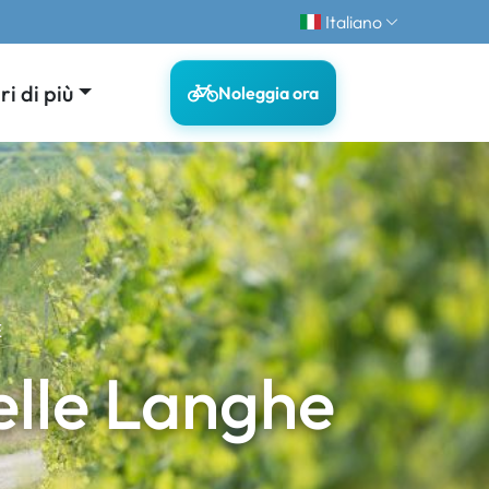
Italiano
i di più
Noleggia ora
E
elle Langhe