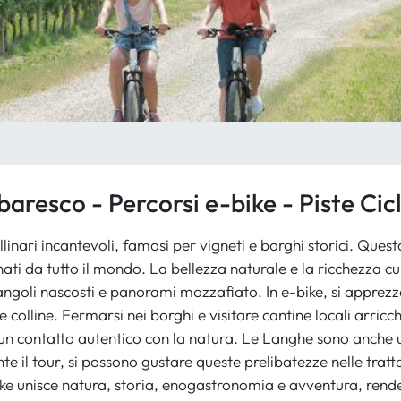
baresco - Percorsi e-bike - Piste Cicl
inari incantevoli, famosi per vigneti e borghi storici. Quest
ti da tutto il mondo. La bellezza naturale e la ricchezza c
 angoli nascosti e panorami mozzafiato. In e-bike, si apprez
colline. Fermarsi nei borghi e visitare cantine locali arricchi
 un contatto autentico con la natura. Le Langhe sono anche u
 il tour, si possono gustare queste prelibatezze nelle trattor
-bike unisce natura, storia, enogastronomia e avventura, ren