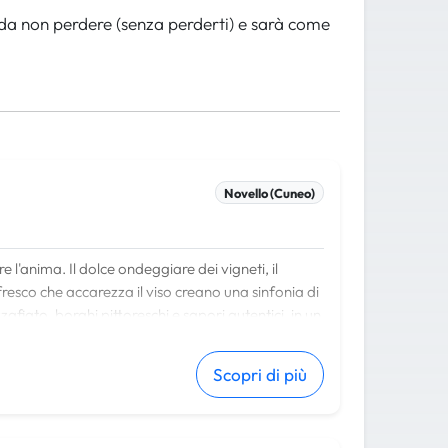
 da non perdere (senza perderti) e sarà come
Novello (Cuneo)
e l'anima. Il dolce ondeggiare dei vigneti, il
o fresco che accarezza il viso creano una sinfonia di
fiato, borghi pittoreschi e sapori autentici, in un
Scopri di più
e, da cui potrete ammirare un panorama che spazia