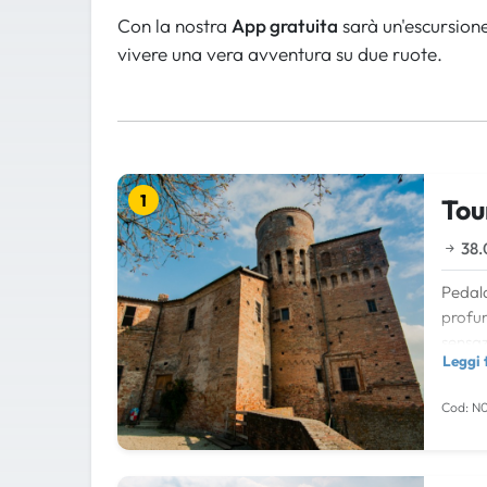
Con la nostra
App gratuita
sarà un'escursione
vivere una vera avventura su due ruote.
1
Tou
38.
Pedala
profum
sensaz
Leggi 
viaggi
La
Cod: N0
La Mor