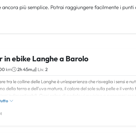
 ancora più semplice. Potrai raggiungere facilmente i punti
r in ebike Langhe a Barolo
00
km
2h 45m
Liv.
2
re tra le colline delle Langhe è un'esperienza che risveglia i sensi e nutr
o della terra e dell'uva matura, il calore del sole sulla pelle e il vent
ioni indimenticabili. Ogni colpo di pedale vi avvicina a panorami mozza
tutto
o che è al tempo stesso un'avventura e una carezza per lo spirito.
 Morra
1
ra, balcone delle Langhe, vi accoglie con il suo splendido belveder