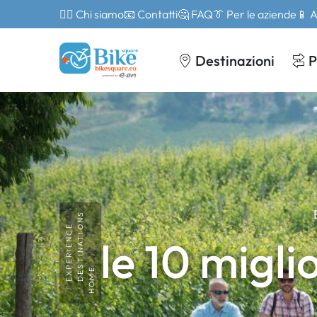
🙎‍♂️ Chi siamo
📧 Contatti
🤔 FAQ
👔 Per le aziende
📱 
Destinazioni
P
DESTINATIONS
EXPERIENCE
le 10 migl
HOME