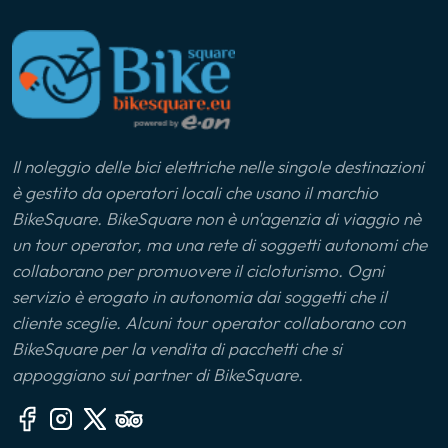
appieno la magia delle Langhe. Da Novello,
natura e all'ingegno dell'uomo.
attraverserete alcuni dei borghi più suggestivi della
zona, immergendovi nei paesaggi UNESCO e nella
ricca cultura enogastronomica che ha reso questa
regione celebre nel mondo. Un'escursione eco-
friendly che unisce il piacere del cicloturismo alla
scoperta di uno dei territori vinicoli più prestigiosi
d'Italia, accessibile a ciclisti di ogni livello.
Il noleggio delle bici elettriche nelle singole destinazioni
è gestito da operatori locali che usano il marchio
BikeSquare. BikeSquare non è un'agenzia di viaggio nè
un tour operator, ma una rete di soggetti autonomi che
collaborano per promuovere il cicloturismo. Ogni
servizio è erogato in autonomia dai soggetti che il
cliente sceglie. Alcuni tour operator collaborano con
BikeSquare per la vendita di pacchetti che si
appoggiano sui partner di BikeSquare.