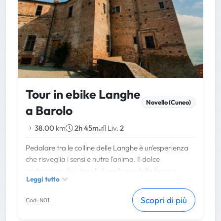
Tour in ebike Langhe
Novello (Cuneo)
a Barolo
38.00
km
2h 45m
Liv.
2
Pedalare tra le colline delle Langhe è un'esperienza
che risveglia i sensi e nutre l'anima. Il dolce
ondeggiare dei vigneti, il profumo della terra e
Leggi tutto
dell'uva matura, il calore del sole sulla pelle e il vento
fresco che accarezza il viso creano una sinfonia di
Scopri di più
Cod: N01
sensazioni indimenticabili. Ogni colpo di pedale vi
avvicina a panorami mozzafiato, borghi pittoreschi