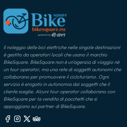
appieno la magia delle Langhe. Da Novello,
natura e all'ingegno dell'uomo.
attraverserete alcuni dei borghi più suggestivi della
zona, immergendovi nei paesaggi UNESCO e nella
ricca cultura enogastronomica che ha reso questa
regione celebre nel mondo. Un'escursione eco-
friendly che unisce il piacere del cicloturismo alla
scoperta di uno dei territori vinicoli più prestigiosi
d'Italia, accessibile a ciclisti di ogni livello.
Il noleggio delle bici elettriche nelle singole destinazioni
è gestito da operatori locali che usano il marchio
BikeSquare. BikeSquare non è un'agenzia di viaggio nè
un tour operator, ma una rete di soggetti autonomi che
collaborano per promuovere il cicloturismo. Ogni
servizio è erogato in autonomia dai soggetti che il
cliente sceglie. Alcuni tour operator collaborano con
BikeSquare per la vendita di pacchetti che si
appoggiano sui partner di BikeSquare.