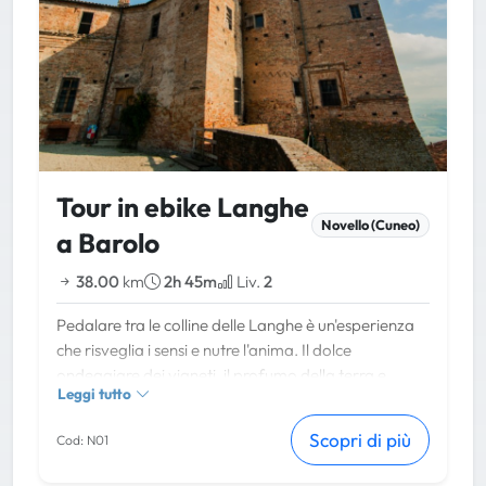
Tour in ebike Langhe
Novello (Cuneo)
a Barolo
38.00
km
2h 45m
Liv.
2
Pedalare tra le colline delle Langhe è un'esperienza
che risveglia i sensi e nutre l'anima. Il dolce
ondeggiare dei vigneti, il profumo della terra e
Leggi tutto
dell'uva matura, il calore del sole sulla pelle e il vento
fresco che accarezza il viso creano una sinfonia di
Scopri di più
Cod: N01
sensazioni indimenticabili. Ogni colpo di pedale vi
avvicina a panorami mozzafiato, borghi pittoreschi