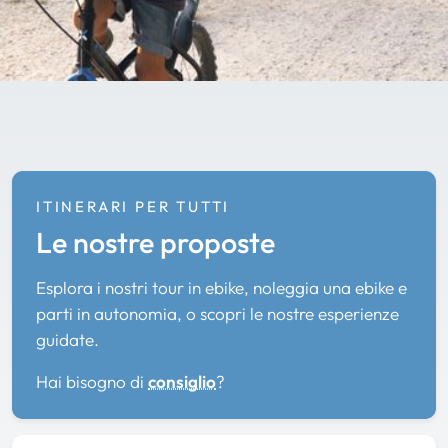
ITINERARI PER TUTTI
Le nostre proposte
Esplora i nostri tour in ebike, noleggia una ebike e
parti in autonomia, o scopri le nostre esperienze
guidate.
Hai bisogno di
consiglio
?