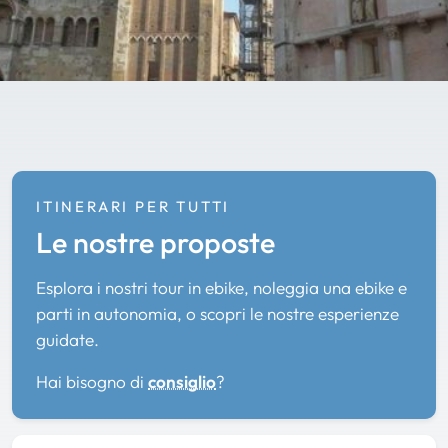
ITINERARI PER TUTTI
Le nostre proposte
Esplora i nostri tour in ebike, noleggia una ebike e
parti in autonomia, o scopri le nostre esperienze
guidate.
Hai bisogno di
consiglio
?