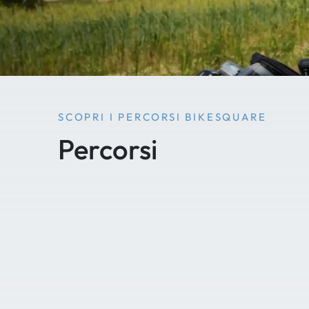
SCOPRI I PERCORSI BIKESQUARE
Percorsi