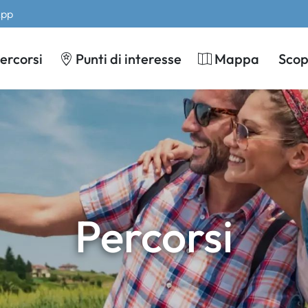
App
ercorsi
Punti di interesse
Mappa
Scopr
Percorsi