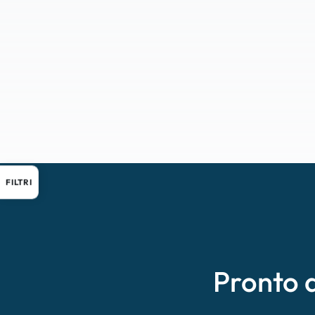
FILTRI
Pronto 