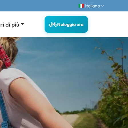
Italiano
i di più
Noleggia ora