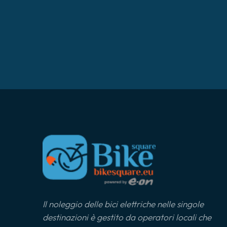
Il noleggio delle bici elettriche nelle singole
destinazioni è gestito da operatori locali che