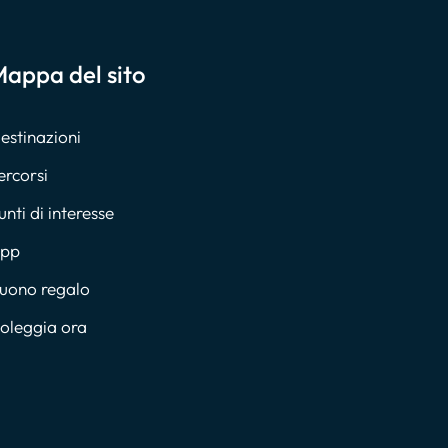
appa del sito
estinazioni
ercorsi
unti di interesse
pp
uono regalo
oleggia ora