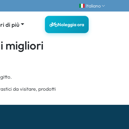
Italiano
i di più
Noleggia ora
i migliori
gitto.
stici da visitare, prodotti