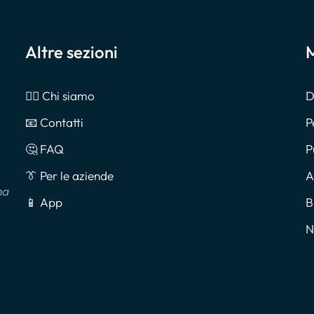
Altre sezioni
M
🙎‍♂️ Chi siamo
D
📧 Contatti
P
🤔 FAQ
P
👔 Per le aziende
A
na
📱 App
B
N