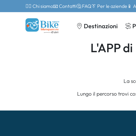
🙎‍♂️ Chi siamo
📧 Contatti
🤔 FAQ
👔 Per le aziende
📱 
Destinazioni
P
L'APP di 
La sc
Lungo il percorso trovi co