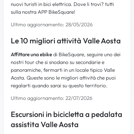
gradualmente fino alla cresta. Iniziata la discesa
nuovi turisti in bici elettrica. Dove li trovi? tutti
proseguite seguendo l'unico sentiero che trovate, al
sulla nostra APP BikeSquare!
bivio tenete la destra e continuate a scendere fino a
raggiungere nuovamente la Grande Panchina al Col
Ultimo aggiornamento: 28/05/2026
Pilaz. In lontananza sulla sinistra si vede un piccolo
alpeggio, raggiungetelo passandolo alla sinistra e
Le 10 migliori attività Valle Aosta
dopo circa 25 m prendere il sentiero che trovate alla
vostra destra fino al raggiungimento della sede
Affittare una ebike
di BikeSquare, seguire uno dei
stradale. Una volta raggiunta la sede stradale
nostri tour che si snodano su secondarie e
prendere il sentiero a sinistra indicato come 1A e
panoramiche, fermarti in un locale tipico Valle
percorrerlo in discesa fino al raggiungimento delle
Aosta. Queste sono le migliori attività che puoi
ultime case dell'abitato di La Magdeleine. Tornerete
regalarti quando sarai su questo territorio.
nuovamente sulla sede stradale, svotate a destra e
percorrete circa 600 m. Sulla sinistra si trova una
Ultimo aggiornamento: 22/07/2026
strada bianca percorretela tutta, una volta arrivati
in fondo sulla sinistra si trova l'inizio del sentiero,
Escursioni in bicicletta a pedalata
imboccatelo e senguitelo fino al raggiungimento
delle ultime case dell'abitato di La Magdeleine.
assistita Valle Aosta
Raggiunte le case tenele la sinistra, passate davanti
alla chiesetta e giunti sulla strada andate a destra.