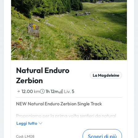
Natural Enduro
La Magdeleine
Zerbion
12.00
km
1h 12m
Liv.
5
NEW Natural Enduro Zerbion Single Track
Proponiamo per la prima volta sentieri da natural
enduro sul territorio di La Magdeleine per biker
Leggi tutto
esperti.
Scopri di più
Cod: LM08