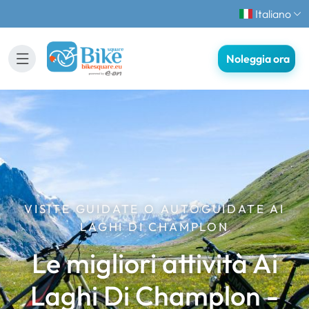
Italiano
Noleggia ora
VISITE GUIDATE O AUTOGUIDATE AI
LAGHI DI CHAMPLON
Le migliori attività Ai
Laghi Di Champlon -