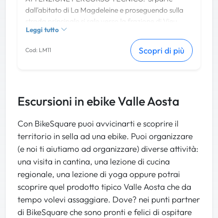
tempo la graziosa frazione di Lod.
dall'abitato di La Magdeleine e proseguendo sulla
strada principale si sale verso la frazione di Vieu.
Per rientrare a La Magdeleine si consiglia di risalire
Leggi tutto
Raggiunto il tornante seguire le indicazioni per
lungo la strada asfaltata regionale n. 8.
Grande Panchina Col Pilaz, sulla sinistra. Proseguire
Scopri di più
Cod: LM11
Buon divertimento bikers!!!
sulla strada asfaltata principale fino al
raggiungimento dello sterrato a circa 2 km.
Proseguire sullo sterrato senza prendere nessuna
deviazione seguendo le indicazioni per Col Pilaz,
Escursioni in ebike Valle Aosta
laghi di Champlong. Una volta scollinato scendere e
prendere il bivio con le indicazioni per Col Pilaz,
Grande Panchina. Oltrepassare, seguendo la strada
Con BikeSquare puoi avvicinarti e scoprire il
sterrata, la panchina gigante e inizare la salita senza
territorio in sella ad una ebike. Puoi organizzare
prendere deviazioni seguendo le indicazioni per
(e noi ti aiutiamo ad organizzare) diverse attività:
laghi di Champlong. Dopo circa 1,5 km si raggiunge il
una visita in cantina, una lezione di cucina
piccolo lago di Charey dove iniza il sentiero per
regionale, una lezione di yoga oppure potrai
intraprendere il single track. ATTENZIONE l'attacco
scoprire quel prodotto tipico Valle Aosta che da
del sentiero del single track si trova nella zona dello
tempo volevi assaggiare. Dove? nei punti partner
scarico del lago, occorre attraversare il ruscello e
di BikeSquare che sono pronti e felici di ospitare
prendere il sentiero nel bosco a destra che sale