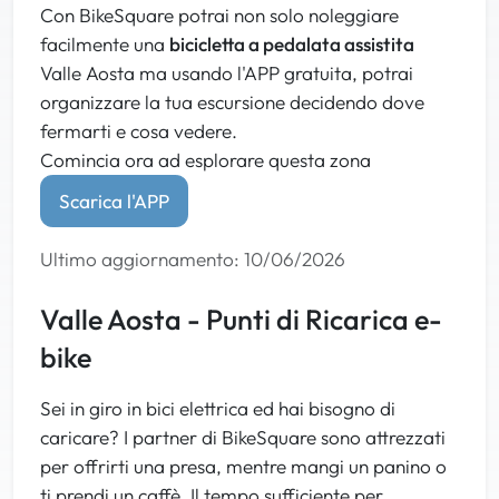
Con BikeSquare potrai non solo noleggiare
Proseguite per circa 300 m e prendete il sentiero che
facilmente una
bicicletta a pedalata assistita
si trova alla sinistra prima del parcheggio. Salite fino
Valle Aosta ma usando l'APP gratuita, potrai
al parcheggio di Clou e proseguite per tornare
organizzare la tua escursione decidendo dove
davanti al Bar Tantane' zona di partenza.
Complimenti il Natural Enduro è il vostro pane
fermarti e cosa vedere.
quotidiano!!!
Comincia ora ad esplorare questa zona
Scarica l'APP
Ultimo aggiornamento: 10/06/2026
Valle Aosta - Punti di Ricarica e-
bike
Sei in giro in bici elettrica ed hai bisogno di
caricare? I partner di BikeSquare sono attrezzati
per offrirti una presa, mentre mangi un panino o
ti prendi un caffè. Il tempo sufficiente per