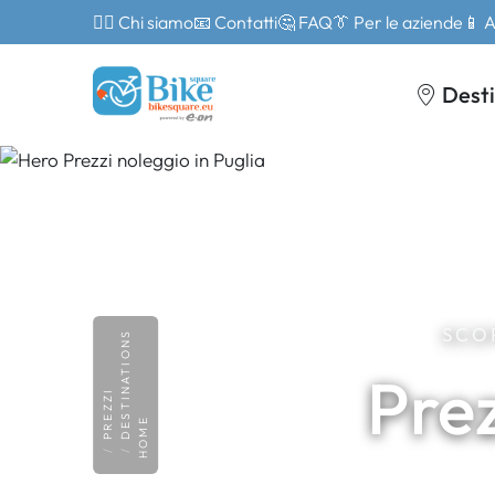
🙎‍♂️ Chi siamo
📧 Contatti
🤔 FAQ
👔 Per le aziende
📱 
Desti
SCOP
DESTINATIONS
Prez
PREZZI
HOME