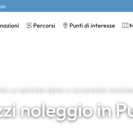
App
nazioni
Percorsi
Punti di interesse
RI LE NOSTRE EBIKE E ACCESSORI DISPON
zi noleggio in P