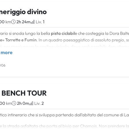
eriggio divino
00
km
2h 24m
Liv.
1
erario si snoda lungo la bella
pista ciclabil
e che costeggia la Dora Balte
e» Torrette e Fumin
. In un quadro paesaggistico di assoluto pregio, sa
ti, per raggiungere la cantina vinicola, dove sarà possibile degustare u
 more
amente in azienda.
corso è ricco di spunti e angoli interessanti, che mostrano il lato rurale 
V06
st’area e offrono al visitatore alcuni splendidi esempi di
chiese campes
G BENCH TOUR
.00
km
2h 0m
Liv.
2
ico intinerario che si sviluppa partendo dall'abitato del comune di 
e la strada asfaltata che porta al bivio per Chamois. Non prendere l