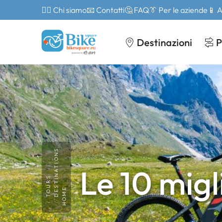
🙎‍♂️ Chi siamo
📧 Contatti
🤔 FAQ
👔 Per le aziende
📱 
Destinazioni
P
DESTINATIONS
Le 10 migl
TOURS
HOME