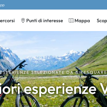
App
ercorsi
Punti di interesse
Mappa
Scopr
ESPERIENZE SELEZIONATE DA BIKESQUAR
iori esperienze 