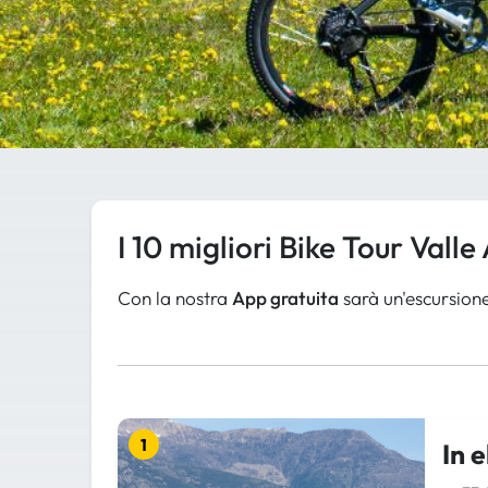
I 10 migliori Bike Tour Valle
Con la nostra
App gratuita
sarà un'escursione
1
In 