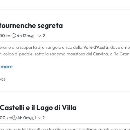
tournenche segreta
.00
km
4h 12m
Liv.
2
nerario alla scoperta di un angolo unico della
Valle d’Aosta
, dove ambi
i colpo di pedale, sotto la sagoma maestosa del
Cervino
, o "la Gra
ala fra bellissimi
boschi di castagno
, prati, campi e suggestivi
villagg
 more
vita di un tempo come antichi
mulini ad acqua
e tradizionali
forni per 
V03
a la bici sulla funivia, si raggiunge in pochi minuti il villaggio di
Chamo
ggiungibile in automobile.
 si prosegue lungo la splendida poderale che, tra uno scorcio panorami
Castelli e il Lago di Villa
 perfettamente ristrutturati e recuperati a scopo etnografico.
.00
km
4h 0m
Liv.
2
eristiche tecniche
corso è interamente su strade minori con scarsissimo traffico, o su stra
scursione in MTB elettrica tra
rûs
e magnifici
villaggi rurali
, alla scope