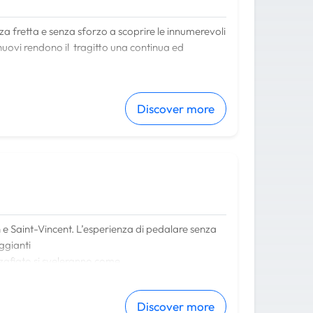
a fretta e senza sforzo a scoprire le innumerevoli
 nuovi rendono il tragitto una continua ed
e naturali e diversi castelli tra i quali il
Baron
i Fénis
.
Discover more
on e Saint-Vincent. L’esperienza di pedalare senza
eggianti
zzafiato si sveleranno come
 castelli medioevali a guardia della valle
Discover more