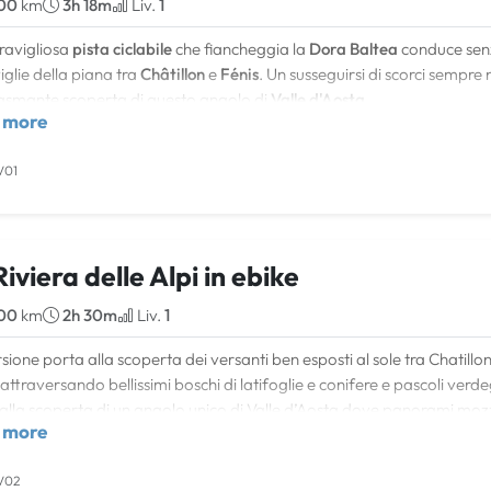
00
km
3h 18m
Liv.
1
ravigliosa
pista ciclabile
che fiancheggia la
Dora Baltea
conduce senz
glie della piana tra
Châtillon
e
Fénis
. Un susseguirsi di scorci sempre
asmante scoperta di questo angolo di
Valle d'Aosta
.
 more
rario con la bici elettrica attraversa ampi prati, coltivi di fondovalle, are
a
,
Ussel
,
Passerin d'Entrèves
e il magnifico e coreografico
castello d
V01
iviera delle Alpi in ebike
00
km
2h 30m
Liv.
1
rsione porta alla scoperta dei versanti ben esposti al sole tra Chatill
 attraversando bellissimi boschi di latifoglie e conifere e pascoli verd
alla scoperta di un angolo unico di Valle d’Aosta dove panorami mo
 more
gia e lo sguardo sarà rapito dalle imponenti montagne e dagli antichi
le.
V02