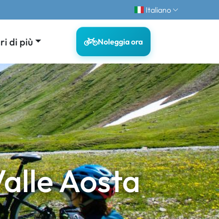
Italiano
i di più
Noleggia ora
E
Valle Aosta