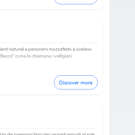
enti naturali e panorami mozzafiato si svelano
n Becca” come la chiamano i valligiani.
i di montagna
, dove sono ancora visibili scampoli
il pane
di segale.
Discover more
is
, Perla delle Alpi e unico comune italiano
co e l’altro, porta sino a
La Magdeleine
e i suoi 7
de sterrate, adatti anche ai minori (sotto la
rta dei paesaggi tipici dei versanti esposti al sole