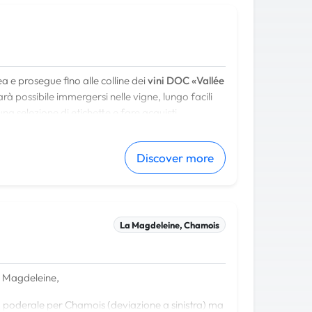
a e prosegue fino alle colline dei
vini DOC «Vallée
rà possibile immergersi nelle vigne, lungo facili
na selezione di etichette e fare acquisti
dei luoghi attraversati con i
meleti e i coltivi tipici
Discover more
tri
e
caseforti medievali
.
La Magdeleine, Chamois
La Magdeleine,
a poderale per Chamois (deviazione a sinistra) ma