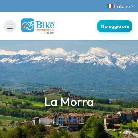
Italiano
Noleggia ora
La Morra