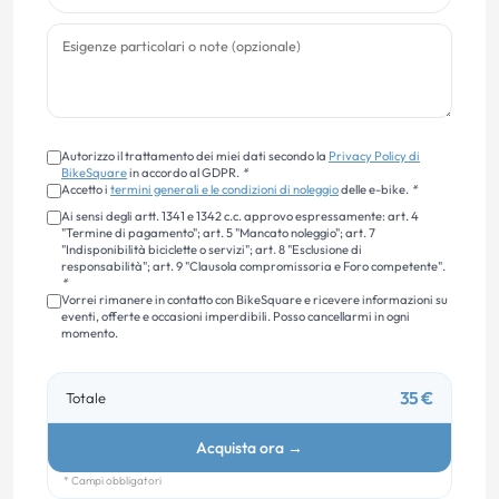
Autorizzo il trattamento dei miei dati secondo la
Privacy Policy di
BikeSquare
in accordo al GDPR.
*
Accetto i
termini generali e le condizioni di noleggio
delle e-bike.
*
Ai sensi degli artt. 1341 e 1342 c.c. approvo espressamente: art. 4
"Termine di pagamento"; art. 5 "Mancato noleggio"; art. 7
"Indisponibilità biciclette o servizi"; art. 8 "Esclusione di
responsabilità"; art. 9 "Clausola compromissoria e Foro competente".
*
Vorrei rimanere in contatto con BikeSquare e ricevere informazioni su
eventi, offerte e occasioni imperdibili. Posso cancellarmi in ogni
momento.
35 €
Totale
Acquista ora
→
* Campi obbligatori