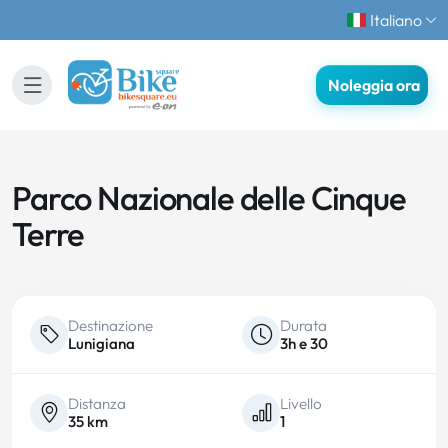
Italiano
Noleggia ora
Parco Nazionale delle Cinque
Terre
Destinazione
Durata
Lunigiana
3h e 30
Distanza
Livello
35 km
1