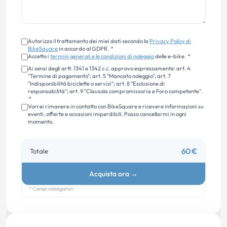
Autorizzo il trattamento dei miei dati secondo la
Privacy Policy di
BikeSquare
in accordo al GDPR.
*
Accetto i
termini generali e le condizioni di noleggio
delle e-bike.
*
Ai sensi degli artt. 1341 e 1342 c.c. approvo espressamente: art. 4
"Termine di pagamento"; art. 5 "Mancato noleggio"; art. 7
"Indisponibilità biciclette o servizi"; art. 8 "Esclusione di
responsabilità"; art. 9 "Clausola compromissoria e Foro competente".
*
Vorrei rimanere in contatto con BikeSquare e ricevere informazioni su
eventi, offerte e occasioni imperdibili. Posso cancellarmi in ogni
momento.
60 €
Totale
Acquista ora
→
* Campi obbligatori