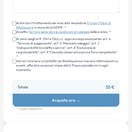
Autorizzo il trattamento dei miei dati secondo la
Privacy Policy di
BikeSquare
in accordo al GDPR.
*
Accetto i
termini generali e le condizioni di noleggio
delle e-bike.
*
Ai sensi degli artt. 1341 e 1342 c.c. approvo espressamente: art. 4
"Termine di pagamento"; art. 5 "Mancato noleggio"; art. 7
"Indisponibilità biciclette o servizi"; art. 8 "Esclusione di
responsabilità"; art. 9 "Clausola compromissoria e Foro competente".
*
Vorrei rimanere in contatto con BikeSquare e ricevere informazioni su
eventi, offerte e occasioni imperdibili. Posso cancellarmi in ogni
momento.
55 €
Totale
Acquista ora
→
* Campi obbligatori