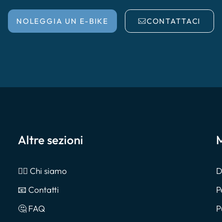
NOLEGGIA UN E-BIKE
CONTATTACI
Altre sezioni
M
🙎‍♂️ Chi siamo
D
📧 Contatti
P
🤔 FAQ
P