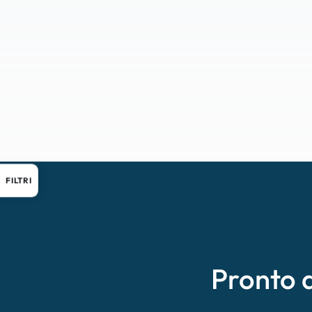
FILTRI
Pronto 