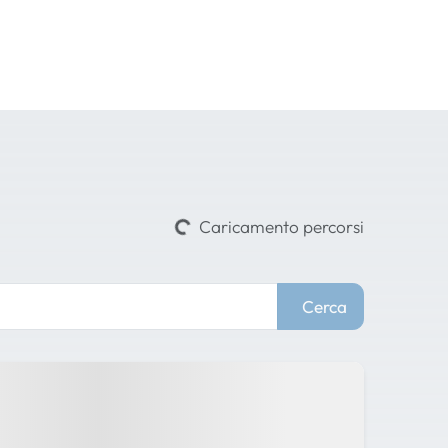
Caricamento percorsi
Cerca