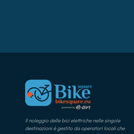
Il noleggio delle bici elettriche nelle singole
destinazioni è gestito da operatori locali che