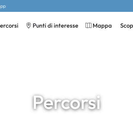
App
ercorsi
Punti di interesse
Mappa
Scopr
Percorsi