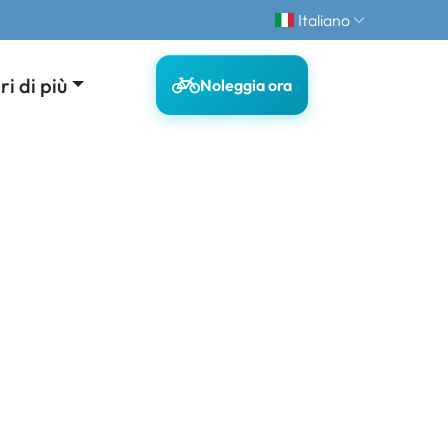
Italiano
i di più
Noleggia ora