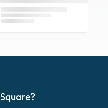
eSquare?