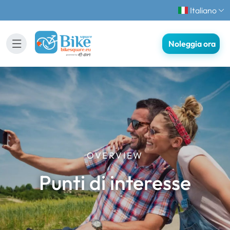
Italiano
Noleggia ora
OVERVIEW
Punti di interesse