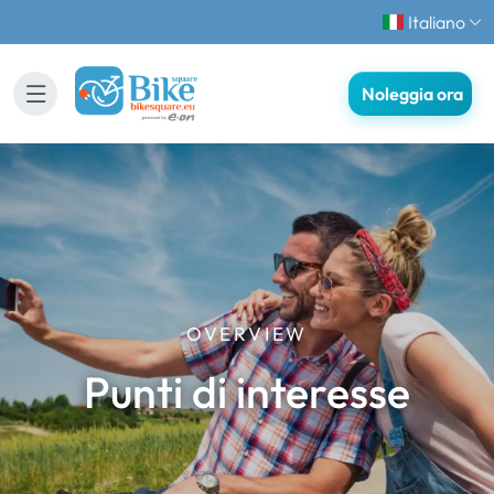
Italiano
Noleggia ora
OVERVIEW
Punti di interesse