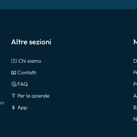
Altre sezioni
M
🙎‍♂️ Chi siamo
D
📧 Contatti
P
🤔 FAQ
P
👔 Per le aziende
A
na
📱 App
B
N