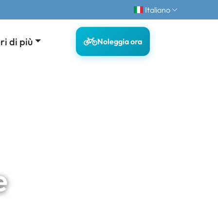
Italiano
i di più
Noleggia ora
e