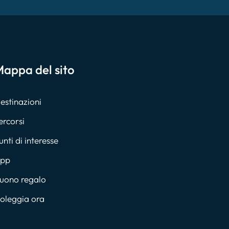
appa del sito
estinazioni
ercorsi
unti di interesse
pp
uono regalo
oleggia ora