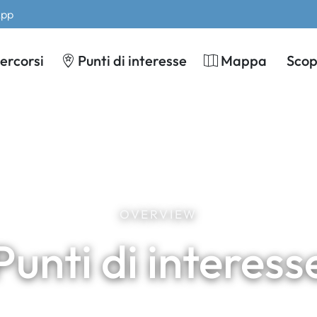
App
ercorsi
Punti di interesse
Mappa
Scopr
OVERVIEW
Punti di interess