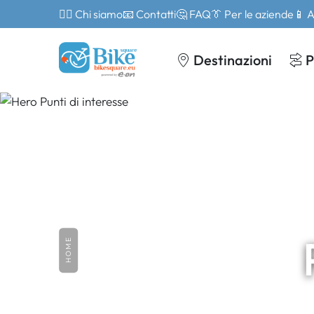
🙎‍♂️ Chi siamo
📧 Contatti
🤔 FAQ
👔 Per le aziende
📱 
Destinazioni
P
HOME