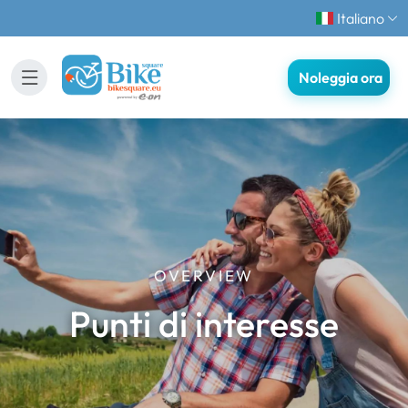
Italiano
Noleggia ora
OVERVIEW
Punti di interesse