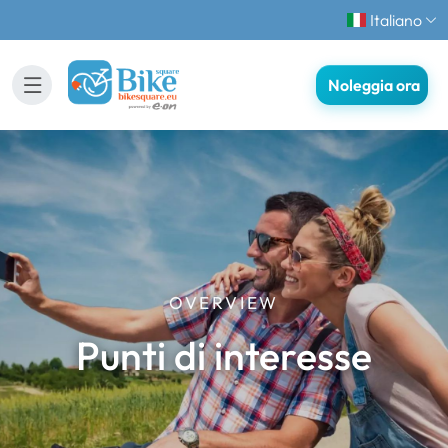
Italiano
Noleggia ora
OVERVIEW
Punti di interesse