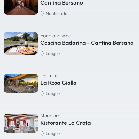
Cantina Bersano
Monferrato
Food and wine
Cascina Badarina - Cantina Bersano
Langhe
Dormire
La Rosa Gialla
Langhe
Mangiare
Ristorante La Crota
Langhe