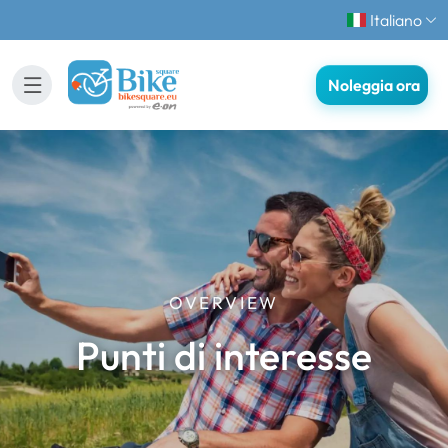
Italiano
Noleggia ora
OVERVIEW
Punti di interesse