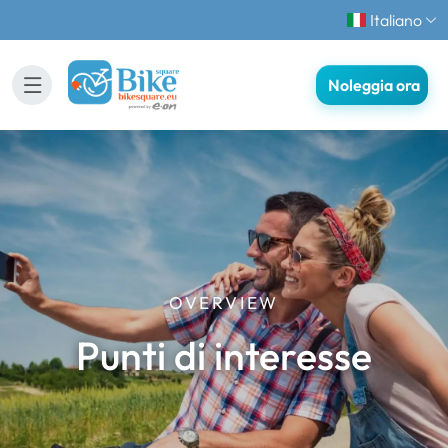
Italiano
Noleggia ora
OVERVIEW
Punti di interesse