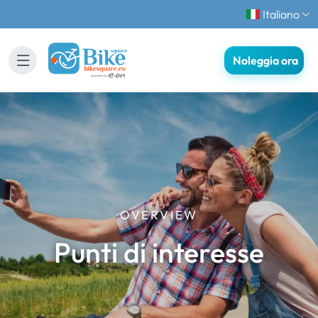
Italiano
Noleggia ora
OVERVIEW
Punti di interesse