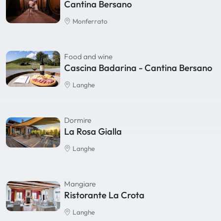
Cantina Bersano
Monferrato
Food and wine
Cascina Badarina - Cantina Bersano
Langhe
Dormire
La Rosa Gialla
Langhe
Mangiare
Ristorante La Crota
Langhe