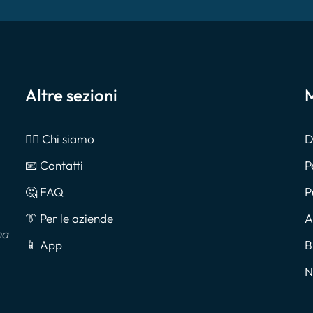
Altre sezioni
M
🙎‍♂️ Chi siamo
D
📧 Contatti
P
🤔 FAQ
P
👔 Per le aziende
A
na
📱 App
B
N