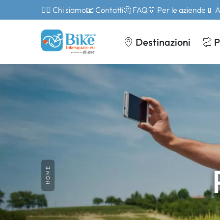
🙎‍♂️ Chi siamo
📧 Contatti
🤔 FAQ
👔 Per le aziende
📱 
Destinazioni
P
HOME