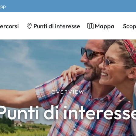
App
ercorsi
Punti di interesse
Mappa
Scopr
OVERVIEW
Punti di interess