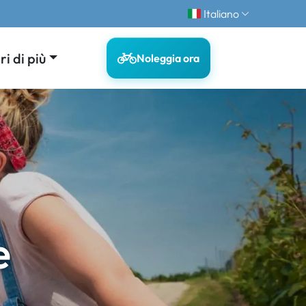
Italiano
i di più
Noleggia ora
e