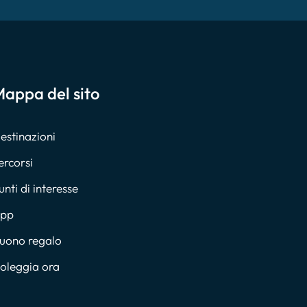
appa del sito
estinazioni
ercorsi
unti di interesse
pp
uono regalo
oleggia ora