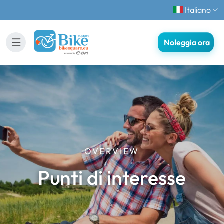
Italiano
Noleggia ora
OVERVIEW
Punti di interesse