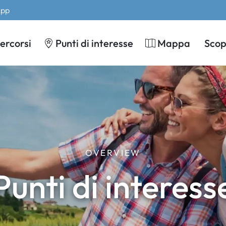
App
ercorsi
Punti di interesse
Mappa
Scopr
OVERVIEW
Punti di interess