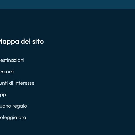
appa del sito
estinazioni
ercorsi
unti di interesse
pp
uono regalo
oleggia ora