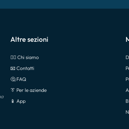
Altre sezioni
M
🙎‍♂️ Chi siamo
D
📧 Contatti
P
🤔 FAQ
P
👔 Per le aziende
A
na
📱 App
B
N