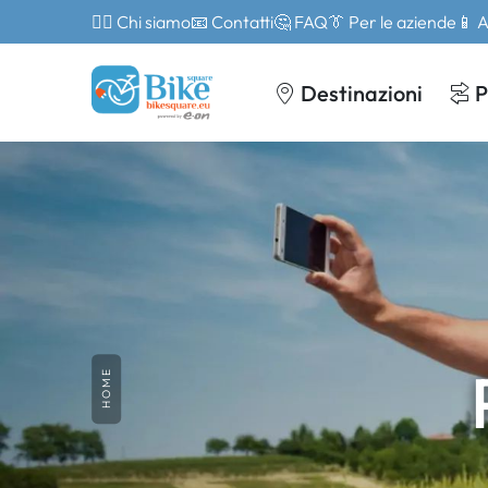
🙎‍♂️ Chi siamo
📧 Contatti
🤔 FAQ
👔 Per le aziende
📱 
Destinazioni
P
HOME