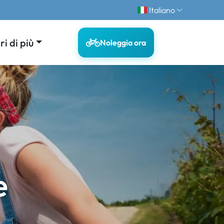
Italiano
i di più
Noleggia ora
e