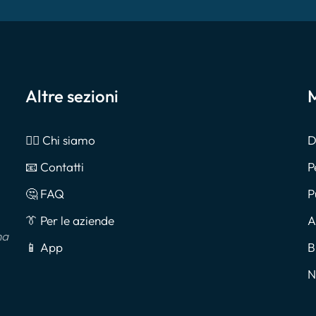
Altre sezioni
M
🙎‍♂️ Chi siamo
D
📧 Contatti
P
🤔 FAQ
P
👔 Per le aziende
A
na
📱 App
B
N