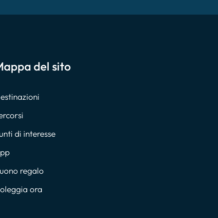
appa del sito
estinazioni
ercorsi
unti di interesse
pp
uono regalo
oleggia ora