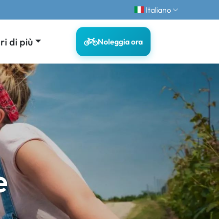
Italiano
i di più
Noleggia ora
e