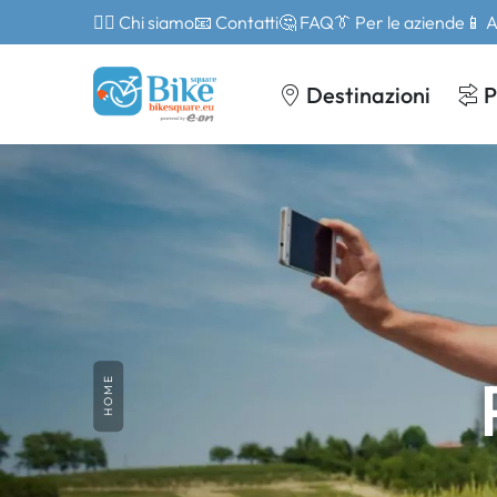
🙎‍♂️ Chi siamo
📧 Contatti
🤔 FAQ
👔 Per le aziende
📱 
Destinazioni
P
HOME