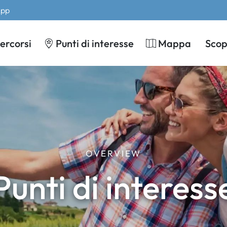
App
ercorsi
Punti di interesse
Mappa
Scopr
OVERVIEW
Punti di interess