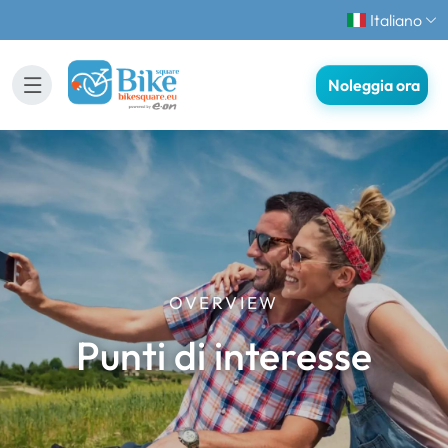
Italiano
Noleggia ora
OVERVIEW
Punti di interesse