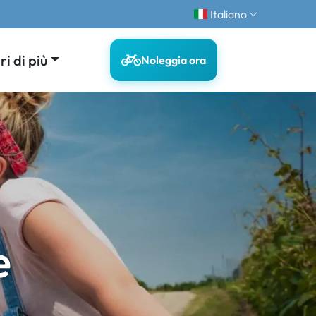
Italiano
i di più
Noleggia ora
e