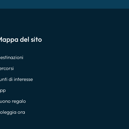
appa del sito
estinazioni
ercorsi
unti di interesse
pp
uono regalo
oleggia ora