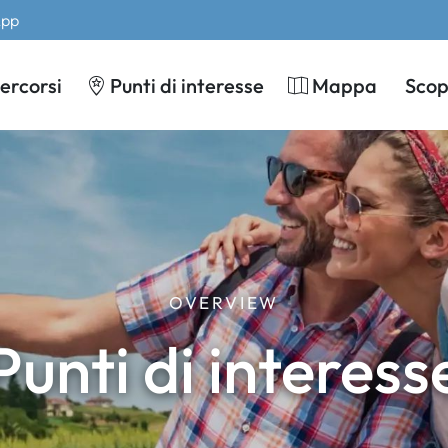
App
ercorsi
Punti di interesse
Mappa
Scopr
OVERVIEW
Punti di interess