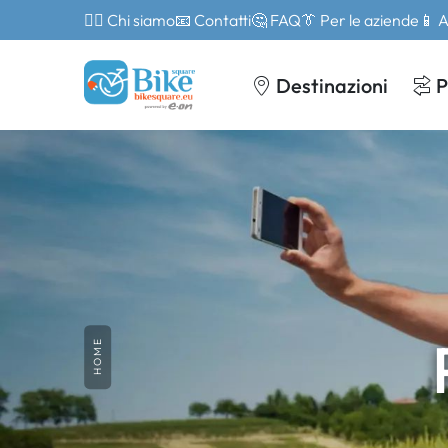
🙎‍♂️ Chi siamo
📧 Contatti
🤔 FAQ
👔 Per le aziende
📱 
Destinazioni
P
HOME