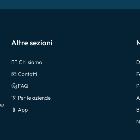
Altre sezioni
M
🙎‍♂️ Chi siamo
D
📧 Contatti
P
🤔 FAQ
P
👔 Per le aziende
A
na
📱 App
B
N