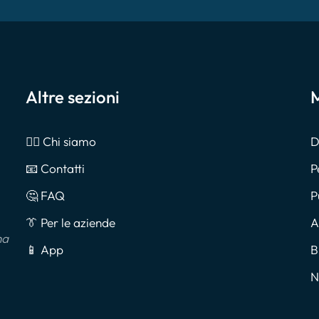
Altre sezioni
M
🙎‍♂️ Chi siamo
D
📧 Contatti
P
🤔 FAQ
P
👔 Per le aziende
A
na
📱 App
B
N