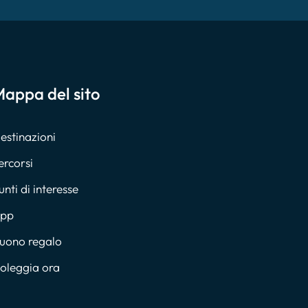
appa del sito
estinazioni
ercorsi
unti di interesse
pp
uono regalo
oleggia ora