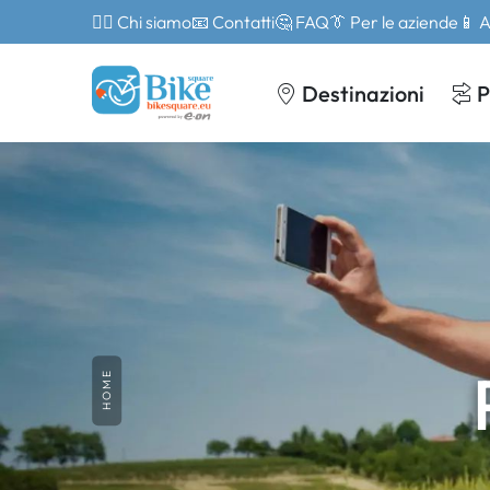
🙎‍♂️ Chi siamo
📧 Contatti
🤔 FAQ
👔 Per le aziende
📱 
Destinazioni
P
HOME