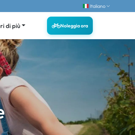
Italiano
i di più
Noleggia ora
e