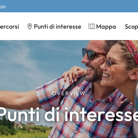
App
ercorsi
Punti di interesse
Mappa
Scopr
OVERVIEW
Punti di interess