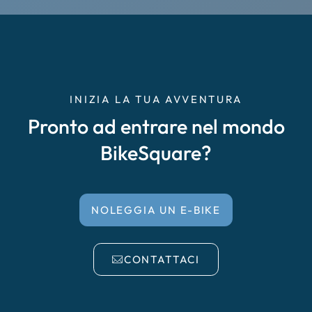
Cremona
Delta del Po
Empoli
INIZIA LA TUA AVVENTURA
Pronto ad entrare nel mondo
Enna Caltanissetta
BikeSquare?
Faenza, Forlì, Cesena
Falciano del Massico
NOLEGGIA UN E-BIKE
Garda
CONTATTACI
Irpinia