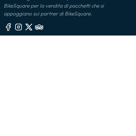
BikeSquare per la vendita di pacchetti che si
Monferrato
appoggiano sui partner di BikeSquare.
Montalbano Jonico
Monviso
Altre sezioni
Oltrepò Pavese
🙎‍♂️ Chi siamo
Palermo
📧 Contatti
🤔 FAQ
Parco delle Serre
👔 Per le aziende
Parma
📱 App
Piana di Sibari