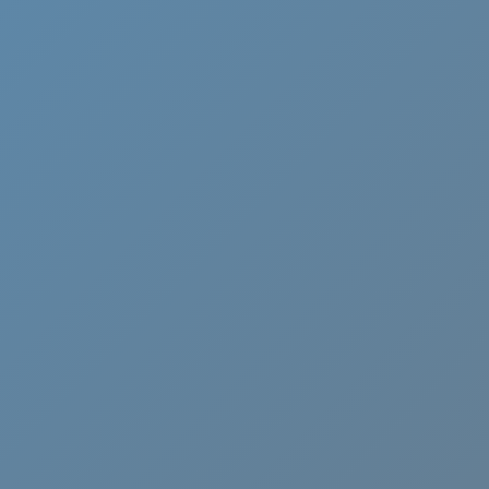
Cammino di Oropa
Canavese
Castelli Romani
Cervia
Chianti
Ciociaria
Crema