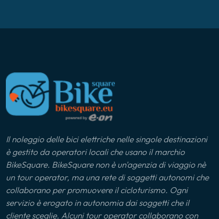
Lago di Como
Lago di Varese
Langhe
Liguria
Ljubljana
Il noleggio delle bici elettriche nelle singole destinazioni
Lunigiana
è gestito da operatori locali che usano il marchio
BikeSquare. BikeSquare non è un'agenzia di viaggio nè
Marca Maceratese
un tour operator, ma una rete di soggetti autonomi che
collaborano per promuovere il cicloturismo. Ogni
Maremma
servizio è erogato in autonomia dai soggetti che il
cliente sceglie. Alcuni tour operator collaborano con