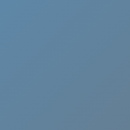
Cammino di Oropa
Canavese
Castelli Romani
Cervia
Chianti
Ciociaria
Crema