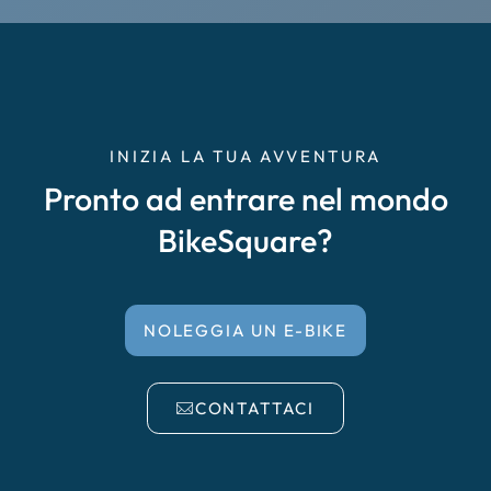
Cremona
Delta del Po
Empoli
INIZIA LA TUA AVVENTURA
Pronto ad entrare nel mondo
Enna Caltanissetta
BikeSquare?
Faenza, Forlì, Cesena
Falciano del Massico
NOLEGGIA UN E-BIKE
Garda
CONTATTACI
Irpinia