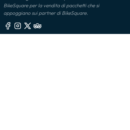
BikeSquare per la vendita di pacchetti che si
Monferrato
appoggiano sui partner di BikeSquare.
Montalbano Jonico
Monviso
Altre sezioni
Oltrepò Pavese
🙎‍♂️ Chi siamo
Palermo
📧 Contatti
🤔 FAQ
Parco delle Serre
👔 Per le aziende
Parma
📱 App
Piana di Sibari