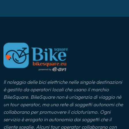
Lago di Como
Lago di Varese
Langhe
Liguria
Ljubljana
Il noleggio delle bici elettriche nelle singole destinazioni
Lunigiana
è gestito da operatori locali che usano il marchio
BikeSquare. BikeSquare non è un'agenzia di viaggio nè
Marca Maceratese
un tour operator, ma una rete di soggetti autonomi che
collaborano per promuovere il cicloturismo. Ogni
Maremma
servizio è erogato in autonomia dai soggetti che il
cliente sceglie. Alcuni tour operator collaborano con