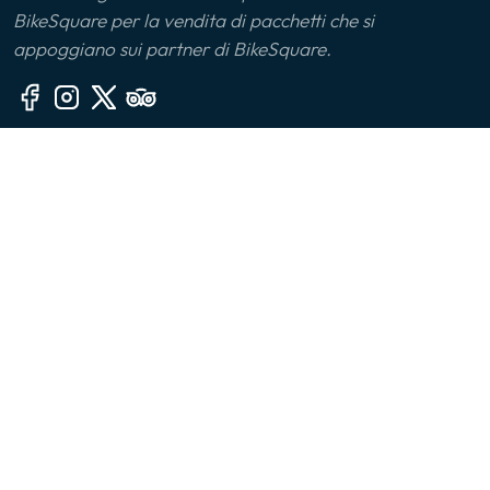
BikeSquare per la vendita di pacchetti che si
Monferrato
appoggiano sui partner di BikeSquare.
Montalbano Jonico
Monviso
Altre sezioni
Oltrepò Pavese
🙎‍♂️ Chi siamo
Palermo
📧 Contatti
🤔 FAQ
Parco delle Serre
👔 Per le aziende
Parma
📱 App
Piana di Sibari