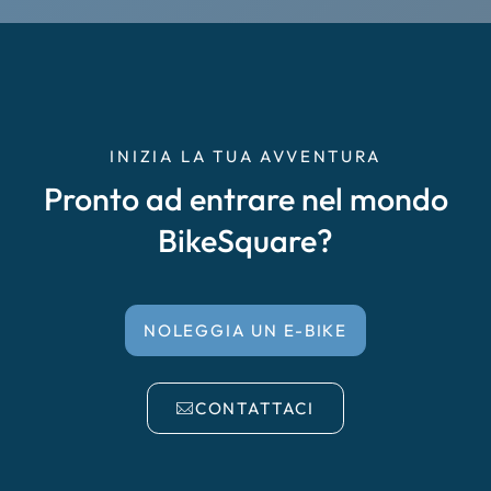
Cremona
Delta del Po
Empoli
INIZIA LA TUA AVVENTURA
Pronto ad entrare nel mondo
Enna Caltanissetta
BikeSquare?
Faenza, Forlì, Cesena
Falciano del Massico
NOLEGGIA UN E-BIKE
Garda
CONTATTACI
Irpinia