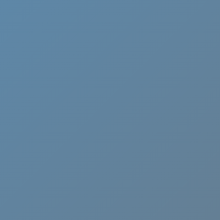
Cammino di Oropa
Canavese
Castelli Romani
Cervia
Chianti
Ciociaria
Crema