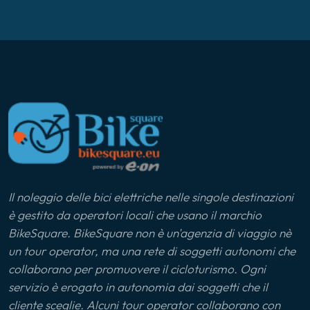
Lago di Como
Lago di Varese
Langhe
Liguria
Ljubljana
Il noleggio delle bici elettriche nelle singole destinazioni
Lunigiana
è gestito da operatori locali che usano il marchio
BikeSquare. BikeSquare non è un'agenzia di viaggio nè
Marca Maceratese
un tour operator, ma una rete di soggetti autonomi che
collaborano per promuovere il cicloturismo. Ogni
Maremma
servizio è erogato in autonomia dai soggetti che il
cliente sceglie. Alcuni tour operator collaborano con