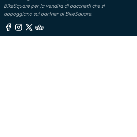
BikeSquare per la vendita di pacchetti che si
Monferrato
appoggiano sui partner di BikeSquare.
Montalbano Jonico
Monviso
Altre sezioni
Oltrepò Pavese
🙎‍♂️ Chi siamo
Palermo
📧 Contatti
🤔 FAQ
Parco delle Serre
👔 Per le aziende
Parma
📱 App
Piana di Sibari