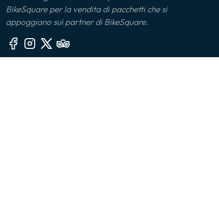
BikeSquare per la vendita di pacchetti che si
Monferrato
appoggiano sui partner di BikeSquare.
Montalbano Jonico
Monviso
Altre sezioni
Oltrepò Pavese
🙎‍♂️ Chi siamo
Palermo
📧 Contatti
🤔 FAQ
Parco delle Serre
👔 Per le aziende
Parma
📱 App
Piana di Sibari