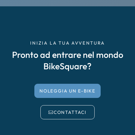
Cremona
Delta del Po
Empoli
INIZIA LA TUA AVVENTURA
Pronto ad entrare nel mondo
Enna Caltanissetta
BikeSquare?
Faenza, Forlì, Cesena
Falciano del Massico
NOLEGGIA UN E-BIKE
Garda
CONTATTACI
Irpinia