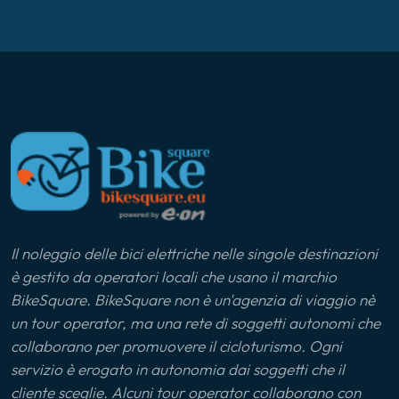
Lago di Como
Lago di Varese
Langhe
Liguria
Ljubljana
Il noleggio delle bici elettriche nelle singole destinazioni
Lunigiana
è gestito da operatori locali che usano il marchio
BikeSquare. BikeSquare non è un'agenzia di viaggio nè
Marca Maceratese
un tour operator, ma una rete di soggetti autonomi che
collaborano per promuovere il cicloturismo. Ogni
Maremma
servizio è erogato in autonomia dai soggetti che il
cliente sceglie. Alcuni tour operator collaborano con