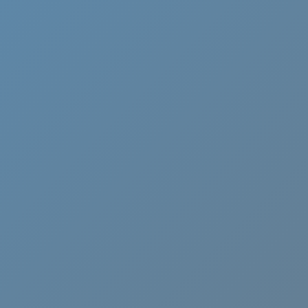
Cammino di Oropa
Canavese
Castelli Romani
Cervia
Chianti
Ciociaria
Crema